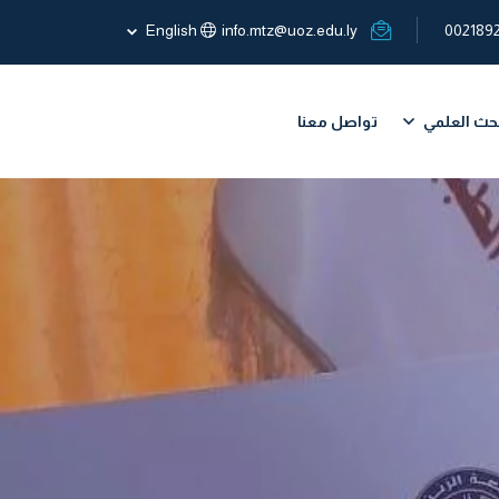
English
info.mtz@uoz.edu.ly
002189
بحث العلمي
تواصل معنا